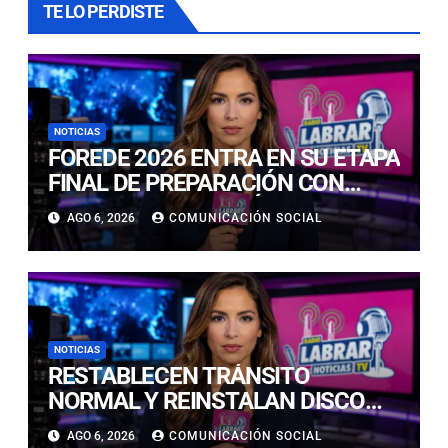
TE LO PERDISTE
NOTICIAS
FOREDE 2026 ENTRA EN SU ETAPA
FINAL DE PREPARACIÓN CON
NUEVAS TECNOLOGÍAS DE
AGO 6, 2026
COMUNICACIÓN SOCIAL
ACCESO Y OPORTUNIDADES PARA
ATACAMA
NOTICIAS
RESTABLECEN TRÁNSITO
NORMAL Y REINSTALAN DISCO
“PARE” TRAS AVANCE DE OBRAS
AGO 6, 2026
COMUNICACIÓN SOCIAL