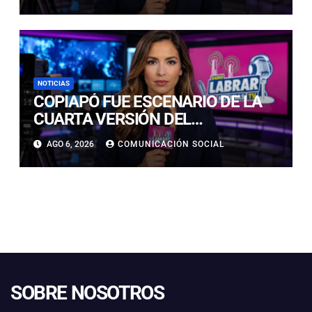
EN CALLE LUIS FLORES CON JULIO
PRADO
NOTICIAS
COPIAPÓ FUE ESCENARIO DE LA
CUARTA VERSIÓN DEL
CAMPEONATO REGIONAL DE
AGO 6, 2026
COMUNICACIÓN SOCIAL
BANDAS DE GUERRA
ESTUDIANTILES
SOBRE NOSOTROS