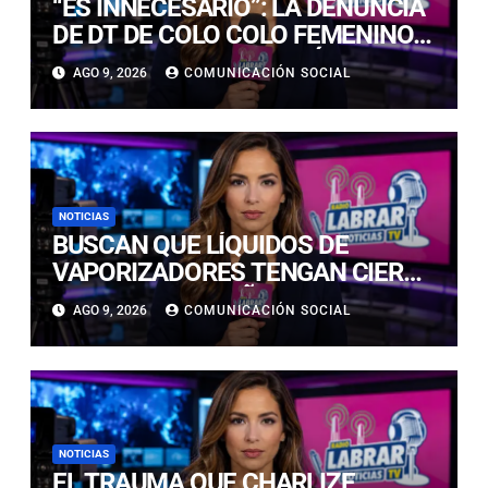
“ES INNECESARIO”: LA DENUNCIA
DE DT DE COLO COLO FEMENINO
TRAS GANAR SUPERCLÁSICO
AGO 9, 2026
COMUNICACIÓN SOCIAL
ANTE LA U
NOTICIAS
BUSCAN QUE LÍQUIDOS DE
VAPORIZADORES TENGAN CIERRE
SEGURO PARA NIÑOS:
AGO 9, 2026
COMUNICACIÓN SOCIAL
INTOXICACIONES SUBIERON UN
400%
NOTICIAS
EL TRAUMA QUE CHARLIZE