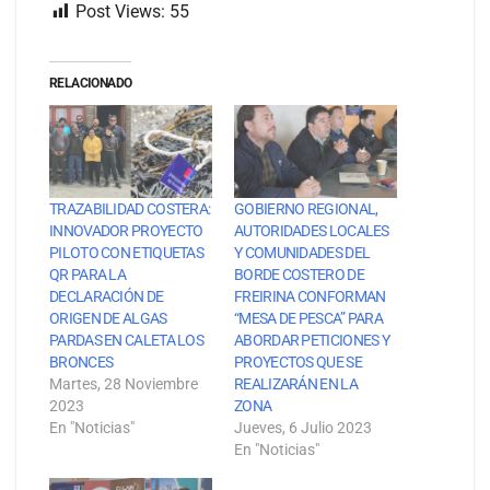
Post Views:
55
RELACIONADO
TRAZABILIDAD COSTERA:
GOBIERNO REGIONAL,
INNOVADOR PROYECTO
AUTORIDADES LOCALES
PILOTO CON ETIQUETAS
Y COMUNIDADES DEL
QR PARA LA
BORDE COSTERO DE
DECLARACIÓN DE
FREIRINA CONFORMAN
ORIGEN DE ALGAS
“MESA DE PESCA” PARA
PARDAS EN CALETA LOS
ABORDAR PETICIONES Y
BRONCES
PROYECTOS QUE SE
Martes, 28 Noviembre
REALIZARÁN EN LA
2023
ZONA
En "Noticias"
Jueves, 6 Julio 2023
En "Noticias"