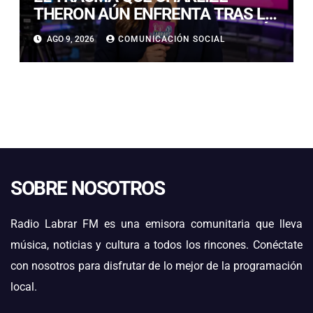
THERON AÚN ENFRENTA TRAS LA
NOCHE EN QUE SU MADRE MATÓ
AGO 9, 2026
COMUNICACIÓN SOCIAL
A SU PADRE
SOBRE NOSOTROS
Radio Labrar FM es una emisora comunitaria que lleva
música, noticias y cultura a todos los rincones. Conéctate
con nosotros para disfrutar de lo mejor de la programación
local.