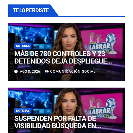
TE LO PERDISTE
NOTICIAS
MÁS DE 780 CONTROLES Y 23
DETENIDOS DEJA DESPLIEGUE
POLICIAL EN COPIAPÓ Y CALDERA
AGO 8, 2026
COMUNICACIÓN SOCIAL
NOTICIAS
SUSPENDEN POR FALTA DE
VISIBILIDAD BÚSQUEDA EN