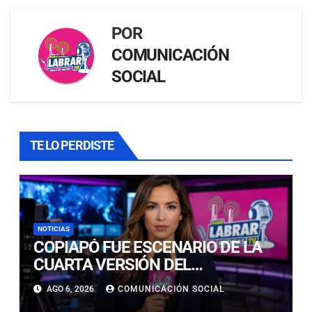
POR
COMUNICACIÓN
SOCIAL
TE LO PERDISTE
NOTICIAS
COPIAPÓ FUE ESCENARIO DE LA
CUARTA VERSIÓN DEL
CAMPEONATO REGIONAL DE
AGO 6, 2026
COMUNICACIÓN SOCIAL
BANDAS DE GUERRA