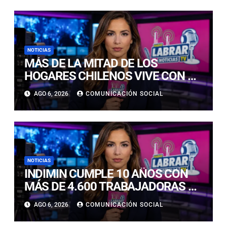
ESTUDIANTILES
NOTICIAS
MÁS DE LA MITAD DE LOS
HOGARES CHILENOS VIVE CON UN
GATO: LAS CLAVES PARA
AGO 6, 2026
COMUNICACIÓN SOCIAL
CUIDARLOS Y PREVENIR
PROBLEMAS DE SALUD
NOTICIAS
INDIMIN CUMPLE 10 AÑOS CON
MÁS DE 4.600 TRABAJADORAS Y
TRABAJADORES IMPACTADOS
AGO 6, 2026
COMUNICACIÓN SOCIAL
POR SUS SOLUCIONES
TECNOLÓGICAS EN MINERÍA