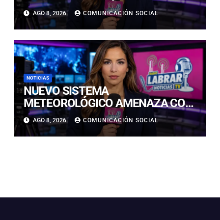
CALDERILLA: OPERATIVO SE
AGO 8, 2026
COMUNICACIÓN SOCIAL
RETOMARÁ ESTE DOMINGO
NOTICIAS
NUEVO SISTEMA
METEOROLÓGICO AMENAZA CON
LLUVIAS, NIEVE Y TORMENTAS
AGO 8, 2026
COMUNICACIÓN SOCIAL
ELÉCTRICAS EN ATACAMA