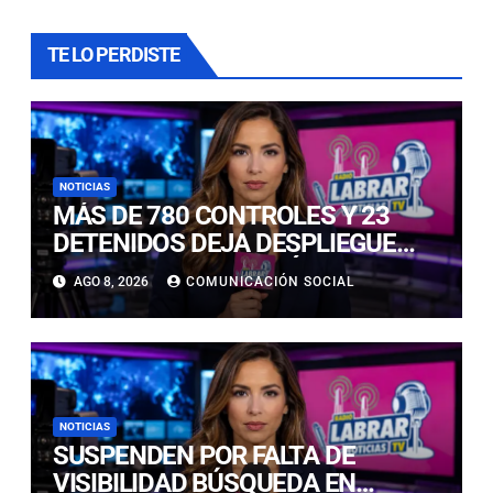
TE LO PERDISTE
NOTICIAS
MÁS DE 780 CONTROLES Y 23
DETENIDOS DEJA DESPLIEGUE
POLICIAL EN COPIAPÓ Y CALDERA
AGO 8, 2026
COMUNICACIÓN SOCIAL
NOTICIAS
SUSPENDEN POR FALTA DE
VISIBILIDAD BÚSQUEDA EN