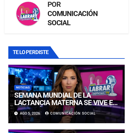
POR
COMUNICACIÓN
SOCIAL
TE LO PERDISTE
NOTICIAS
SEMANA MUNDIAL DE LA
LACTANCIA MATERNA SE VIVE EN
COPIAPÓ CON FERIA EDUCATIVA
AGO 5, 2026
COMUNICACIÓN SOCIAL
ABIERTA A LA COMUNIDAD