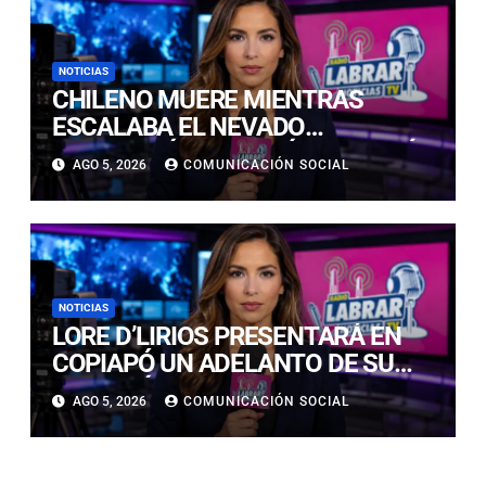
NOTICIAS
CHILENO MUERE MIENTRAS
ESCALABA EL NEVADO
HUASCARÁN EN PERÚ: SE HABRÍA
AGO 5, 2026
COMUNICACIÓN SOCIAL
PRECIPITADO DESDE 900 METROS
NOTICIAS
LORE D’LIRIOS PRESENTARÁ EN
COPIAPÓ UN ADELANTO DE SU
NUEVO ÁLBUM “FRUTOS Y
AGO 5, 2026
COMUNICACIÓN SOCIAL
RAÍCES”