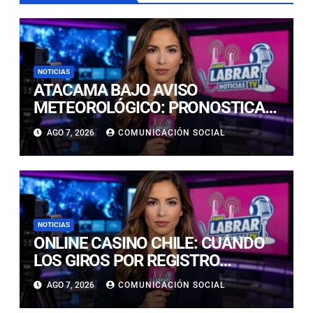
NOTICIAS
ATACAMA BAJO AVISO
METEOROLÓGICO: PRONOSTICAN
LLUVIAS E ISOTERMA CERO ALTA
AGO 7, 2026
COMUNICACIÓN SOCIAL
EN PRECORDILLERA Y
CORDILLERA
NOTICIAS
ONLINE CASINO CHILE: CUÁNDO
LOS GIROS POR REGISTRO
REALMENTE SIRVEN
AGO 7, 2026
COMUNICACIÓN SOCIAL