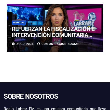
NOTICIAS
REFUERZAN LA FISCALIZACIÓN E
INTERVENCIÓN COMUNITARIA
CON OPERATIVO CONJUNTO EN
AGO 7, 2026
COMUNICACIÓN SOCIAL
CALDERA
SOBRE NOSOTROS
Radio Labrar FM es una emisora comunitaria que lleva