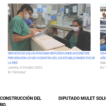
SERVICIO DE SALUD ATACAMA REFUERZA INDICACIONES DE
28 
PREVENCIÓN COVID19 DENTRO DE LOS ESTABLECIMIENTOS DE
AÑO
LA RED
Sáb
Jueves, 6 Octubre 2022
En "
En "Noticias"
 CONSTRUCCIÓN DEL
DIPUTADO MULET SOLI
RO.