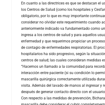
En cuanto a las directrices es que se destacan el u
los Centros de Salud (como los hospitales y Cesfa
obligatorio, por lo que es muy importante continu
considerar no olvidar este requerimiento cuando acu
anteriormente indicado va fundamentado como una
ingresa a los centros de salud y para aquellos usu
enfermedad y que requerimos propiciar un proceso
de contagio de enfermedades respiratorias. El proce
hospitalarios ha sido progresivo, según la situació
centros de salud; las cuales consideran medidas es
“Hacemos un llamado a la comunidad para recorda
interacción entre paciente (si su condición lo perm
mascarilla quirúrgica correctamente utilizada duran
visita. Además del lavado de manos al ingresar y re
después de generar contacto directo con el usuario 
Con respecto a las medidas de prevención, Bichara 
mascarilla debe considerar el cubrir completament