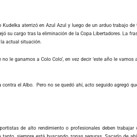
 Kudelka aterrizó en Azul Azul y luego de un arduo trabajo de t
ejó su cargo tras la eliminación de la Copa Libertadores. La fr
la actual situación.
 no le ganamos a Colo Colo’, en vez decir ‘este año le vamos a
día contra el Albo. Pero no se quedó ahí, acto seguido agregó qu
ortistas de alto rendimiento o profesionales deben trabajar 
 lo tanto, siempre está buscando zonas seguras. Sacarlo de ahí