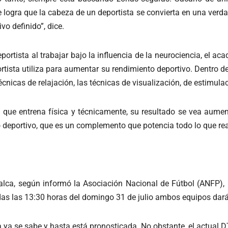
logra que la cabeza de un deportista se convierta en una verda
o definido”, dice.
portista al trabajar bajo la influencia de la neurociencia, el a
tista utiliza para aumentar su rendimiento deportivo. Dentro de
écnicas de relajación, las técnicas de visualización, de estimula
que entrena física y técnicamente, su resultado se vea aument
o deportivo, que es un complemento que potencia todo lo que rea
alca, según informó la Asociación Nacional de Fútbol (ANFP), p
das las 13:30 horas del domingo 31 de julio ambos equipos dará
 ya se sabe y hasta está pronosticada. No obstante, el actual 