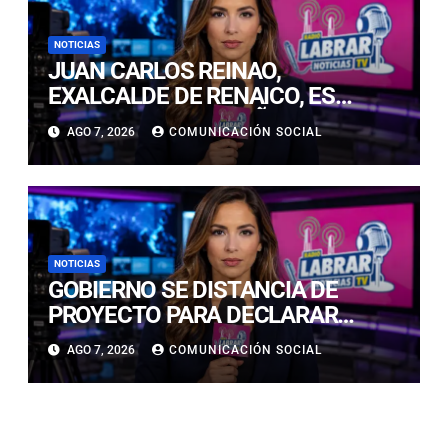
NOTICIAS
JUAN CARLOS REINAO,
EXALCALDE DE RENAICO, ES
CONDENADO A 15 AÑOS DE
AGO 7, 2026
COMUNICACIÓN SOCIAL
CÁRCEL POR DELITOS DE
CONNOTACIÓN SEXUAL
NOTICIAS
GOBIERNO SE DISTANCIA DE
PROYECTO PARA DECLARAR
FERIADO EL 17 DE SEPTIEMBRE:
AGO 7, 2026
COMUNICACIÓN SOCIAL
“NO ES NECESARIO INNOVAR”