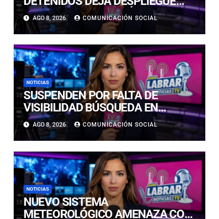
DETENIDOS DEJA DESPLIEGUE
POLICIAL EN COPIAPÓ Y CALDERA
AGO 8, 2026
COMUNICACIÓN SOCIAL
NOTICIAS
SUSPENDEN POR FALTA DE
VISIBILIDAD BÚSQUEDA EN
CALDERILLA: OPERATIVO SE
AGO 8, 2026
COMUNICACIÓN SOCIAL
RETOMARÁ ESTE DOMINGO
NOTICIAS
NUEVO SISTEMA
METEOROLÓGICO AMENAZA CON