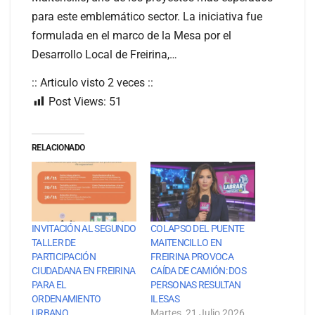
para este emblemático sector. La iniciativa fue
formulada en el marco de la Mesa por el
Desarrollo Local de Freirina,…
:: Articulo visto 2 veces ::
Post Views:
51
RELACIONADO
INVITACIÓN AL SEGUNDO
COLAPSO DEL PUENTE
TALLER DE
MAITENCILLO EN
PARTICIPACIÓN
FREIRINA PROVOCA
CIUDADANA EN FREIRINA
CAÍDA DE CAMIÓN: DOS
PARA EL
PERSONAS RESULTAN
ORDENAMIENTO
ILESAS
URBANO
Martes, 21 Julio 2026