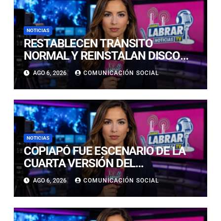
NOTICIAS
RESTABLECEN TRÁNSITO
NORMAL Y REINSTALAN DISCO
“PARE” TRAS AVANCE DE OBRAS
AGO 6, 2026
COMUNICACIÓN SOCIAL
EN CALLE LUIS FLORES CON JULIO
PRADO
NOTICIAS
COPIAPÓ FUE ESCENARIO DE LA
CUARTA VERSIÓN DEL
CAMPEONATO REGIONAL DE
AGO 6, 2026
COMUNICACIÓN SOCIAL
BANDAS DE GUERRA
ESTUDIANTILES