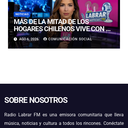
NOTICIAS
MÁS DE LA MITAD DE LOS
HOGARES CHILENOS VIVE CON UN
GATO: LAS CLAVES PARA
AGO 6, 2026
COMUNICACIÓN SOCIAL
CUIDARLOS Y PREVENIR
PROBLEMAS DE SALUD
SOBRE NOSOTROS
Radio Labrar FM es una emisora comunitaria que lleva
música, noticias y cultura a todos los rincones. Conéctate