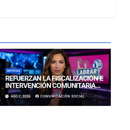
NOTICIAS
REFUERZAN LA FISCALIZACIÓN E
INTERVENCIÓN COMUNITARIA
CON OPERATIVO CONJUNTO EN
AGO 7, 2026
COMUNICACIÓN SOCIAL
CALDERA