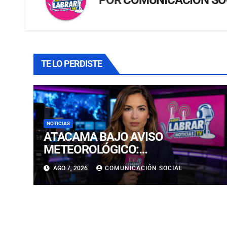
TE LO PERDISTE
NOTICIAS
ATACAMA BAJO AVISO
METEOROLÓGICO:
PRONOSTICAN LLUVIAS E
AGO 7, 2026
COMUNICACIÓN SOCIAL
ISOTERMA CERO ALTA EN
PRECORDILLERA Y CORDILLERA