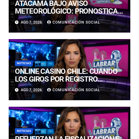
ATACAMA BAJO AVISO
METEOROLÓGICO: PRONOSTICAN
LLUVIAS E ISOTERMA CERO ALTA
AGO 7, 2026
COMUNICACIÓN SOCIAL
EN PRECORDILLERA Y
CORDILLERA
NOTICIAS
ONLINE CASINO CHILE: CUÁNDO
LOS GIROS POR REGISTRO
REALMENTE SIRVEN
AGO 7, 2026
COMUNICACIÓN SOCIAL
NOTICIAS
REFUERZAN LA FISCALIZACIÓN E