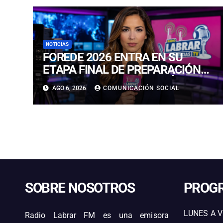
NOTICIAS
FOREDE 2026 ENTRA EN SU
ETAPA FINAL DE PREPARACIÓN
CON NUEVAS TECNOLOGÍAS DE
AGO 6, 2026
COMUNICACIÓN SOCIAL
ACCESO Y OPORTUNIDADES
PARA ATACAMA
SOBRE NOSOTROS
PROG
LUNES A V
Radio Labrar FM es una emisora