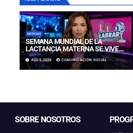
NOTICIAS
SEMANA MUNDIAL DE LA
LACTANCIA MATERNA SE VIVE
EN COPIAPÓ CON FERIA
AGO 5, 2026
COMUNICACIÓN SOCIAL
EDUCATIVA ABIERTA A LA
COMUNIDAD
SOBRE NOSOTROS
PROG