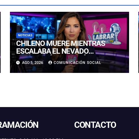
NOTICIAS
CHILENO MUERE MIENTRAS
ESCALABA EL NEVADO
HUASCARÁN EN PERÚ: SE
AGO 5, 2026
COMUNICACIÓN SOCIAL
HABRÍA PRECIPITADO DESDE 900
METROS
RAMACIÓN
CONTACTO