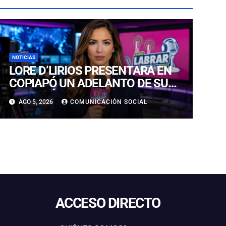
NOTICIAS
LORE D’LIRIOS PRESENTARÁ EN
COPIAPÓ UN ADELANTO DE SU
NUEVO ÁLBUM “FRUTOS Y
AGO 5, 2026
COMUNICACIÓN SOCIAL
RAÍCES”
ACCESO DIRECTO