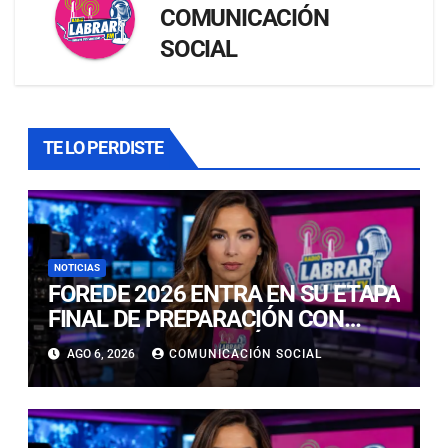
COMUNICACIÓN
SOCIAL
TE LO PERDISTE
NOTICIAS
FOREDE 2026 ENTRA EN SU ETAPA
FINAL DE PREPARACIÓN CON
NUEVAS TECNOLOGÍAS DE
AGO 6, 2026
COMUNICACIÓN SOCIAL
ACCESO Y OPORTUNIDADES PARA
ATACAMA