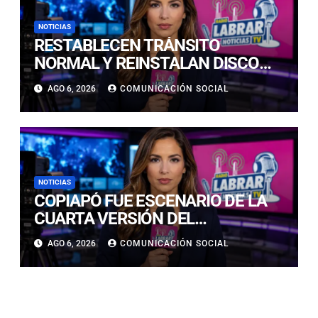
NOTICIAS
RESTABLECEN TRÁNSITO
NORMAL Y REINSTALAN DISCO
“PARE” TRAS AVANCE DE OBRAS
AGO 6, 2026
COMUNICACIÓN SOCIAL
EN CALLE LUIS FLORES CON JULIO
PRADO
NOTICIAS
COPIAPÓ FUE ESCENARIO DE LA
CUARTA VERSIÓN DEL
CAMPEONATO REGIONAL DE
AGO 6, 2026
COMUNICACIÓN SOCIAL
BANDAS DE GUERRA
ESTUDIANTILES