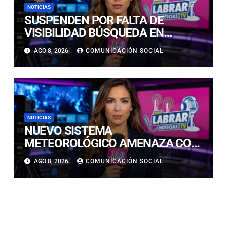
NOTICIAS
SUSPENDEN POR FALTA DE
VISIBILIDAD BÚSQUEDA EN
CALDERILLA: OPERATIVO SE
AGO 8, 2026
COMUNICACIÓN SOCIAL
RETOMARÁ ESTE DOMINGO
NOTICIAS
NUEVO SISTEMA
METEOROLÓGICO AMENAZA CON
LLUVIAS, NIEVE Y TORMENTAS
AGO 8, 2026
COMUNICACIÓN SOCIAL
ELÉCTRICAS EN ATACAMA