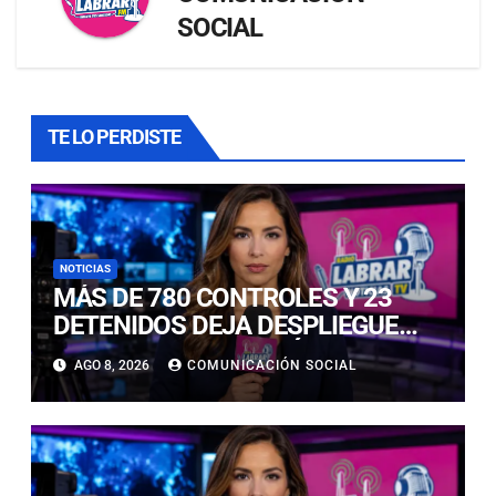
SOCIAL
TE LO PERDISTE
NOTICIAS
MÁS DE 780 CONTROLES Y 23
DETENIDOS DEJA DESPLIEGUE
POLICIAL EN COPIAPÓ Y CALDERA
AGO 8, 2026
COMUNICACIÓN SOCIAL