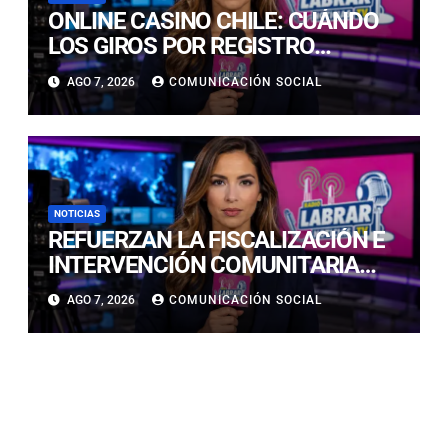
ONLINE CASINO CHILE: CUÁNDO
LOS GIROS POR REGISTRO
REALMENTE SIRVEN
AGO 7, 2026
COMUNICACIÓN SOCIAL
NOTICIAS
REFUERZAN LA FISCALIZACIÓN E
INTERVENCIÓN COMUNITARIA
CON OPERATIVO CONJUNTO EN
AGO 7, 2026
COMUNICACIÓN SOCIAL
CALDERA