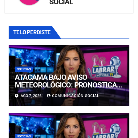
SOCIAL
TE LO PERDISTE
NOTICIAS
ATACAMA BAJO AVISO
METEOROLÓGICO: PRONOSTICAN
LLUVIAS E ISOTERMA CERO ALTA
AGO 7, 2026
COMUNICACIÓN SOCIAL
EN PRECORDILLERA Y
CORDILLERA
NOTICIAS