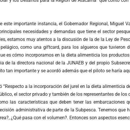
olar y los Desafíos para la Región de Atacama” que contó con 
 este importante instancia, el Gobernador Regional, Miguel Va
principales necesidades y demandas que tiene el sector pesque
s, estamos muy atentos a la discusión de la de la Ley de Pesc
 pelágico, como una giftcard, para los algueros que tuvieron 
 es cómo incorporamos en la dieta alimenticia los productos de
ia de la directora nacional de la JUNAEB y del propio Subsecr
o tan importante y se acordó además que el piloto se haría aq
 “Respecto a la incorporación del jurel en la dieta alimenticia d
blico, el sector privado y también de los representantes de los
omo las características que deben tener las embarcaciones que
decisión administrativa de parte de la Subpesca. Tenemos que h
tarea?, ¿Qué pasa con el volumen?. Entonces son aspectos esenci