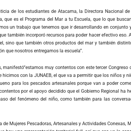
menticia de los estudiantes de Atacama, la Directora Nacional 
 que es el Programa del Mar a tu Escuela, que lo que buscam
emos un trabajo que tenemos que ir desarrollando en conjunto 
ue también incorporó recursos para poder hacer efectivo eso. 
el, sino que también otros productos del mar y también distin
ión que nosotros entregamos la escuela”.
las, manifestó“estamos muy contentos con este tercer Congreso 
ue hicimos con la JUNAEB, el que va a permitir que los niños y n
 bueno para los pescados artesanales porque van a poder come
contentos por el apoyo decidido que el Gobierno Regional ha h
 caso del fenómeno del niño, como también para las convers
sa de Mujeres Pescadoras, Artesanales y Actividades Conexas, 