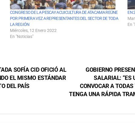
CONGRESO DE LA PESCAY ACUICULTURA DE ATACAMA REÚNE
EN 
POR PRIMERA VEZ A REPRESENTANTES DEL SECTOR DE TODA
Mar
LA REGIÓN
En "
Miércoles, 12 Enero 2022
En "Noticias"
ADA SOFÍA CID OFICIÓ AL
GOBIERNO PRESEN
ENDO EL MISMO ESTÁNDAR
SALARIAL: “ES
TO DEL PAÍS
CONVOCAR A TODAS 
TENGA UNA RÁPIDA TRA