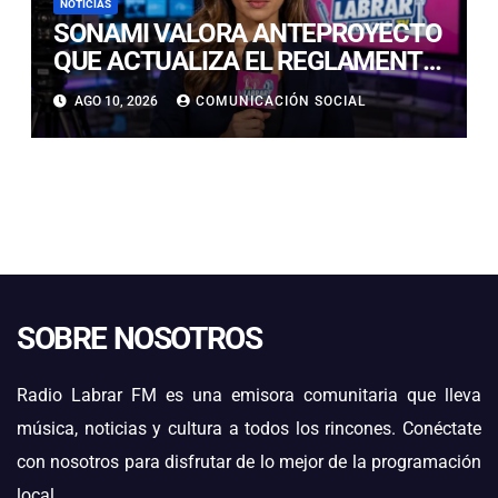
NOTICIAS
SONAMI VALORA ANTEPROYECTO
QUE ACTUALIZA EL REGLAMENTO
DEL SEIA Y REAFIRMA LA
AGO 10, 2026
COMUNICACIÓN SOCIAL
NECESIDAD DE UNA AGENDA
INTEGRAL PARA FORTALECER LA
PEQUEÑA MINERÍA
SOBRE NOSOTROS
Radio Labrar FM es una emisora comunitaria que lleva
música, noticias y cultura a todos los rincones. Conéctate
con nosotros para disfrutar de lo mejor de la programación
local.