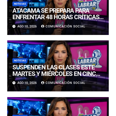
NOTICIAS
ATACAMA SE PREPARA PARA
ENFRENTAR 48 HORAS CRÍTICAS
POR INTENSAS PRECIPITACIONES
AGO 10, 2026
COMUNICACIÓN SOCIAL
NOTICIAS
SUSPENDEN LAS CLASES ESTE
MARTES Y MIÉRCOLES EN CINCO
COMUNAS DE LAS PROVINCIAS
AGO 10, 2026
COMUNICACIÓN SOCIAL
DE COPIAPÓ Y CHAÑARAL