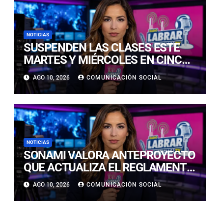
NOTICIAS
SUSPENDEN LAS CLASES ESTE
MARTES Y MIÉRCOLES EN CINCO
COMUNAS DE LAS PROVINCIAS
AGO 10, 2026
COMUNICACIÓN SOCIAL
DE COPIAPÓ Y CHAÑARAL
NOTICIAS
SONAMI VALORA ANTEPROYECTO
QUE ACTUALIZA EL REGLAMENTO
DEL SEIA Y REAFIRMA LA
AGO 10, 2026
COMUNICACIÓN SOCIAL
NECESIDAD DE UNA AGENDA
INTEGRAL PARA FORTALECER LA
PEQUEÑA MINERÍA