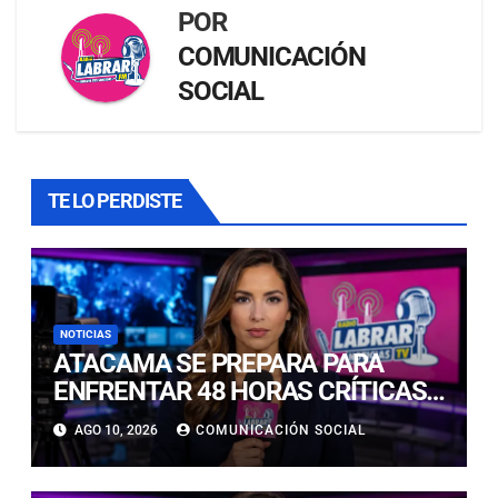
POR
COMUNICACIÓN
SOCIAL
TE LO PERDISTE
NOTICIAS
ATACAMA SE PREPARA PARA
ENFRENTAR 48 HORAS CRÍTICAS
POR INTENSAS PRECIPITACIONES
AGO 10, 2026
COMUNICACIÓN SOCIAL