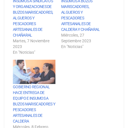
INSUMOS A SINDICATOS
INSUMOS A BUZOS
Y ORGANIZACIONES DE
MARISCADORES,
BUZOS MARISCADORES,
ALGUEROS Y
ALGUEROS Y
PESCADORES
PESCADORES
ARTESANALES DE
ARTESANALES DE
CALDERA Y CHAÑARAL
CHAÑARAL
Miércoles, 27
Martes, 7 Noviembre
Septiembre 2023
2023
En "Noticias"
En "Noticias"
GOBIERNO REGIONAL
HACE ENTREGA DE
EQUIPO E INSUMOS A
BUZOS MARISCADORES Y
PESCADORES
ARTESANALES DE
CALDERA
Miércoles, 8 Febrero