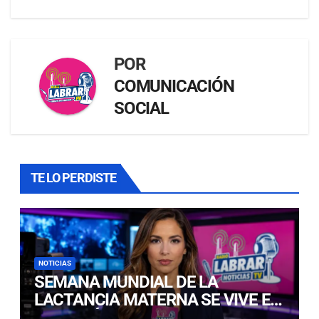
POR
COMUNICACIÓN
SOCIAL
TE LO PERDISTE
NOTICIAS
SEMANA MUNDIAL DE LA
LACTANCIA MATERNA SE VIVE EN
COPIAPÓ CON FERIA EDUCATIVA