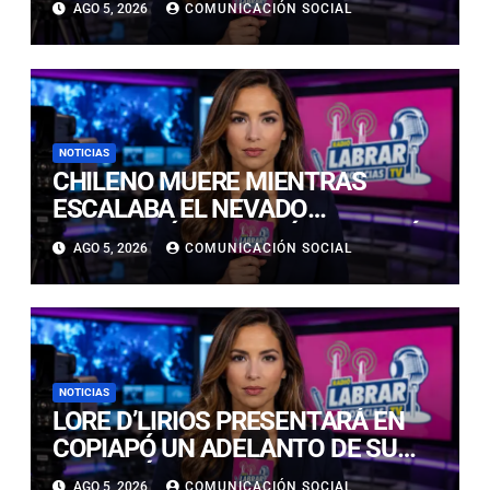
AGO 5, 2026
COMUNICACIÓN SOCIAL
ABIERTA A LA COMUNIDAD
NOTICIAS
CHILENO MUERE MIENTRAS
ESCALABA EL NEVADO
HUASCARÁN EN PERÚ: SE HABRÍA
AGO 5, 2026
COMUNICACIÓN SOCIAL
PRECIPITADO DESDE 900 METROS
NOTICIAS
LORE D’LIRIOS PRESENTARÁ EN
COPIAPÓ UN ADELANTO DE SU
NUEVO ÁLBUM “FRUTOS Y
AGO 5, 2026
COMUNICACIÓN SOCIAL