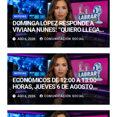
NOTICIAS
DOMINGA LÓPEZ RESPONDE A
VIVIANA NUNES: “QUIERO LLEGAR,
NI SIQUIERA AL TOP 5, A LA
AGO 6, 2026
COMUNICACIÓN SOCIAL
CORONA”
NOTICIAS
ECONÓMICOS DE 12:00 A 13:00
HORAS, JUEVES 6 DE AGOSTO
2026
AGO 6, 2026
COMUNICACIÓN SOCIAL