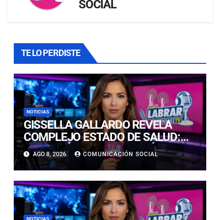
SOCIAL
TE LO PERDISTE
NOTICIAS
GISSELLA GALLARDO REVELA
COMPLEJO ESTADO DE SALUD:
“ME TENÍAN MAL HACE DÍAS”
AGO 8, 2026
COMUNICACIÓN SOCIAL
NOTICIAS