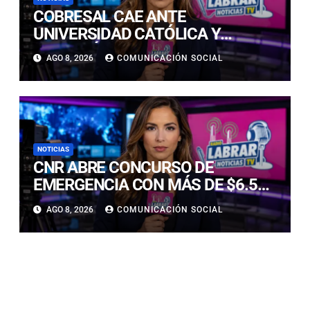
COBRESAL CAE ANTE
UNIVERSIDAD CATÓLICA Y
CONTINÚA COMPLICADO EN LA
AGO 8, 2026
COMUNICACIÓN SOCIAL
PARTE BAJA DE LA TABLA
NOTICIAS
CNR ABRE CONCURSO DE
EMERGENCIA CON MÁS DE $6.500
MILLONES PARA REHABILITAR
AGO 8, 2026
COMUNICACIÓN SOCIAL
OBRAS DE RIEGO AFECTADAS POR
LOS TEMPORALES