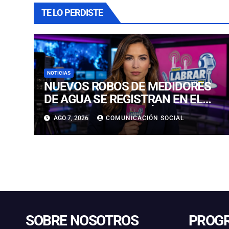
TE LO PERDISTE
NOTICIAS
NUEVOS ROBOS DE MEDIDORES
DE AGUA SE REGISTRAN EN EL
CENTRO DE COPIAPÓ
AGO 7, 2026
COMUNICACIÓN SOCIAL
SOBRE NOSOTROS
PROG