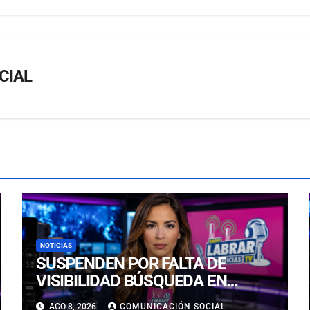
CIAL
NOTICIAS
SUSPENDEN POR FALTA DE
VISIBILIDAD BÚSQUEDA EN
CALDERILLA: OPERATIVO SE
AGO 8, 2026
COMUNICACIÓN SOCIAL