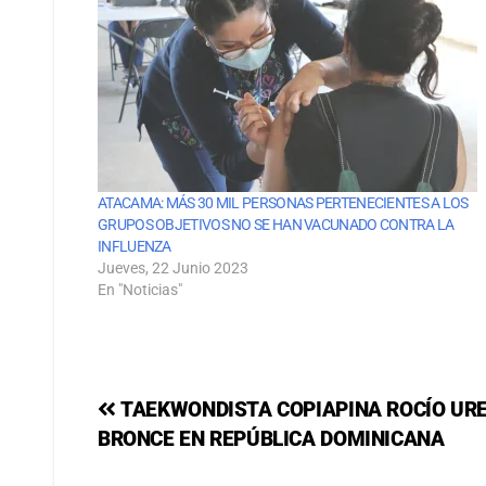
ATACAMA: MÁS 30 MIL PERSONAS PERTENECIENTES A LOS
GRUPOS OBJETIVOS NO SE HAN VACUNADO CONTRA LA
INFLUENZA
Jueves, 22 Junio 2023
En "Noticias"
TAEKWONDISTA COPIAPINA ROCÍO URE
BRONCE EN REPÚBLICA DOMINICANA