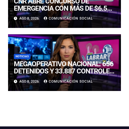
CNR ABRE CONCURSO DE
EMERGENCIA CON MÁS DE $6.500
MILLONES PARA REHABILITAR
AGO 8, 2026
COMUNICACIÓN SOCIAL
OBRAS DE RIEGO AFECTADAS POR
LOS TEMPORALES
NOTICIAS
MEGAOPERATIVO NACIONAL: 656
DETENIDOS Y 33.887 CONTROLES
EN LAS PRIMERAS HORAS
AGO 8, 2026
COMUNICACIÓN SOCIAL