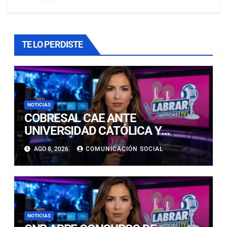
TE LO PERDISTE
NOTICIAS
COBRESAL CAE ANTE
UNIVERSIDAD CATÓLICA Y
CONTINÚA COMPLICADO EN LA
AGO 8, 2026
COMUNICACIÓN SOCIAL
PARTE BAJA DE LA TABLA
NOTICIAS