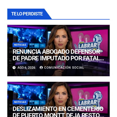
TE LO PERDISTE
NOTICIAS
RENUNCIA ABOGADO DEFENSOR
DE PADRE IMPUTADO POR FATAL
CAÍDA DE SU HIJA DE DOS AÑOS
AGO 6, 2026
COMUNICACIÓN SOCIAL
EN LAS CONDES
NOTICIAS
DESLIZAMIENTO EN CEMENTERIO
DE PUERTO MONTT DEJA RESTOS