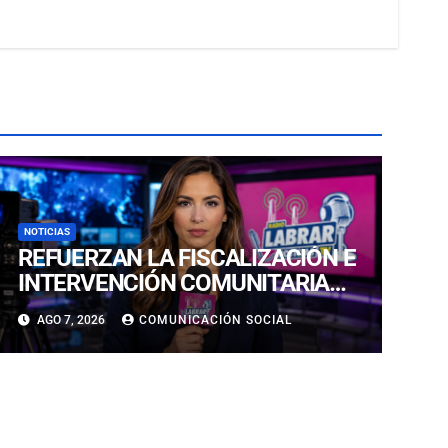
NOTICIAS
REFUERZAN LA FISCALIZACIÓN E
INTERVENCIÓN COMUNITARIA
CON OPERATIVO CONJUNTO EN
AGO 7, 2026
COMUNICACIÓN SOCIAL
CALDERA