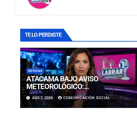
TE LO PERDISTE
NOTICIAS
ATACAMA BAJO AVISO
METEOROLÓGICO:
PRONOSTICAN LLUVIAS E
AGO 7, 2026
COMUNICACIÓN SOCIAL
ISOTERMA CERO ALTA EN
PRECORDILLERA Y CORDILLERA