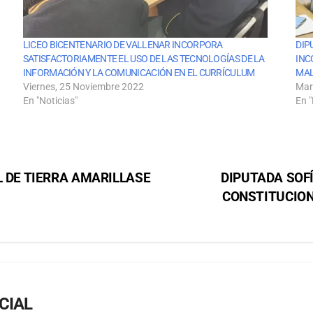
LICEO BICENTENARIO DE VALLENAR INCORPORA
DIP
SATISFACTORIAMENTE EL USO DE LAS TECNOLOGÍAS DE LA
INC
INFORMACIÓN Y LA COMUNICACIÓN EN EL CURRÍCULUM
MAL
Viernes, 25 Noviembre 2022
Mar
En "Noticias"
En "
L DE TIERRA AMARILLASE
DIPUTADA SOF
CONSTITUCION
CIAL