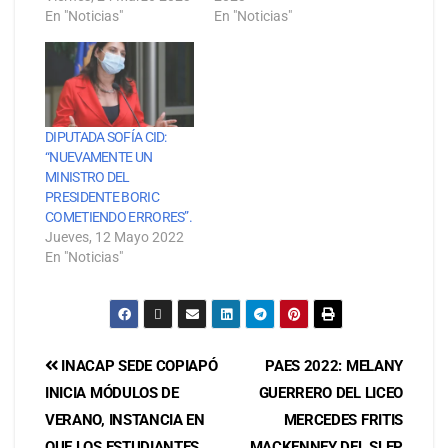
En "Noticias"
En "Noticias"
DIPUTADA SOFÍA CID:
“NUEVAMENTE UN
MINISTRO DEL
PRESIDENTE BORIC
COMETIENDO ERRORES”.
Jueves, 12 Mayo 2022
En "Noticias"
INACAP SEDE COPIAPÓ
PAES 2022: MELANY
INICIA MÓDULOS DE
GUERRERO DEL LICEO
VERANO, INSTANCIA EN
MERCEDES FRITIS
QUE LOS ESTUDIANTES
MACKENNEY DEL SLEP