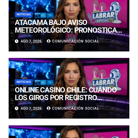
NOTICIAS
ATACAMA BAJO AVISO
METEOROLÓGICO: PRONOSTICAN
LLUVIAS E ISOTERMA CERO ALTA
AGO 7, 2026
COMUNICACIÓN SOCIAL
EN PRECORDILLERA Y
CORDILLERA
NOTICIAS
ONLINE CASINO CHILE: CUÁNDO
LOS GIROS POR REGISTRO
REALMENTE SIRVEN
AGO 7, 2026
COMUNICACIÓN SOCIAL