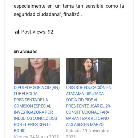
especialmente en un tema tan sensible como la
seguridad ciudadana”, finalizó .
Post Views:
92
RELACIONADO
DIPUTADA SOFÍA CID (RN)
CRISIS DE EDUCACIÓN EN
FUE ELEGIDA
ATACAMA: DIPUTADA
PRESIDENTA DE LA
SOFÍA CID PIDE AL
COMISIÓN ESPECIAL
PRESIDENTE USAR EL 2%
INVESTIGADORA POR
CONSTITUCIONAL PARA
INDULTOS CONCEDIDOS
GARANTIZAR RETORNO
POR EL PRESIDENTE
A CLASES EN MARZO
BORIC
Sábado, 11 Noviembre
Viernes, 24 Marzo 2023
2023