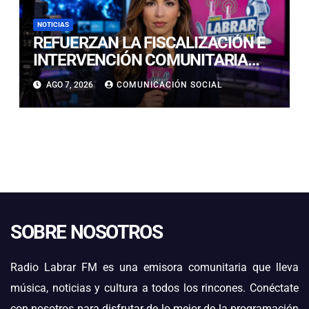
NOTICIAS
REFUERZAN LA FISCALIZACIÓN E
INTERVENCIÓN COMUNITARIA
CON OPERATIVO CONJUNTO EN
AGO 7, 2026
COMUNICACIÓN SOCIAL
CALDERA
SOBRE NOSOTROS
Radio Labrar FM es una emisora comunitaria que lleva
música, noticias y cultura a todos los rincones. Conéctate
con nosotros para disfrutar de lo mejor de la programación