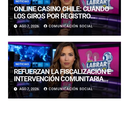
NOTICIAS
ONLINE CASINO CHILE: CUÁNDO
LOS GIROS POR REGISTRO
REALMENTE SIRVEN
AGO 7, 2026
COMUNICACIÓN SOCIAL
NOTICIAS
REFUERZAN LA FISCALIZACIÓN E
INTERVENCIÓN COMUNITARIA
CON OPERATIVO CONJUNTO EN
AGO 7, 2026
COMUNICACIÓN SOCIAL
CALDERA