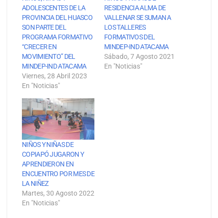
ADOLESCENTES DE LA
RESIDENCIA ALMA DE
PROVINCIA DEL HUASCO
VALLENAR SE SUMAN A
SON PARTE DEL
LOS TALLERES
PROGRAMA FORMATIVO
FORMATIVOS DEL
“CRECER EN
MINDEP-IND ATACAMA
MOVIMIENTO” DEL
Sábado, 7 Agosto 2021
MINDEP-IND ATACAMA
En "Noticias"
Viernes, 28 Abril 2023
En "Noticias"
NIÑOS Y NIÑAS DE
COPIAPÓ JUGARON Y
APRENDIERON EN
ENCUENTRO POR MES DE
LA NIÑEZ
Martes, 30 Agosto 2022
En "Noticias"