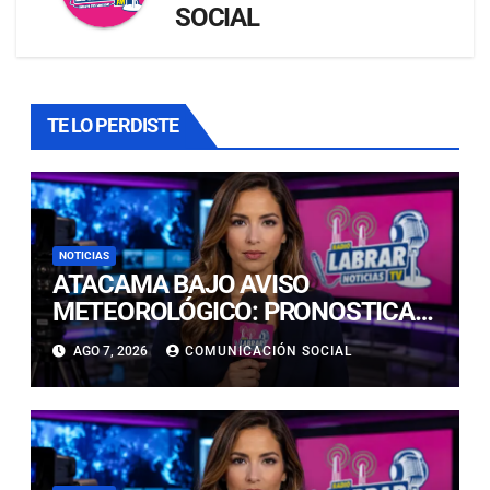
SOCIAL
TE LO PERDISTE
NOTICIAS
ATACAMA BAJO AVISO
METEOROLÓGICO: PRONOSTICAN
LLUVIAS E ISOTERMA CERO ALTA
AGO 7, 2026
COMUNICACIÓN SOCIAL
EN PRECORDILLERA Y
CORDILLERA