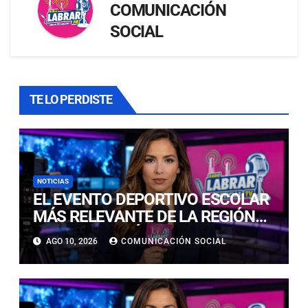
COMUNICACIÓN
SOCIAL
TE LO PERDISTE
NOTICIAS
EL EVENTO DEPORTIVO ESCOLAR
MÁS RELEVANTE DE LA REGIÓN
CONVOCA A JÓVENES PROMESAS
AGO 10, 2026
COMUNICACIÓN SOCIAL
DEL DEPORTE CIENCIA EN EL
COLEGIO PARROQUIAL PADRE
NEGRO.