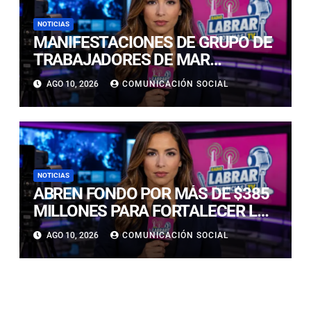
NOTICIAS
MANIFESTACIONES DE GRUPO DE
TRABAJADORES DE MAR
PROVOCAN EL CORTE TOTAL DE
AGO 10, 2026
COMUNICACIÓN SOCIAL
LA RUTA 5 NORTE A LA ALTURA DE
CALDERA
NOTICIAS
ABREN FONDO POR MÁS DE $385
MILLONES PARA FORTALECER LA
PESCA ARTESANAL EN ATACAMA
AGO 10, 2026
COMUNICACIÓN SOCIAL