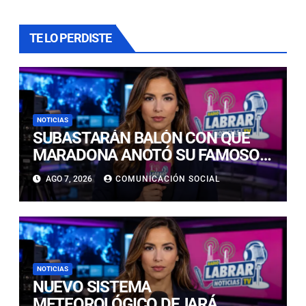
TE LO PERDISTE
NOTICIAS
SUBASTARÁN BALÓN CON QUE
MARADONA ANOTÓ SU FAMOSO
GOL DE “LA MANO DE DIOS”: ESTE
AGO 7, 2026
COMUNICACIÓN SOCIAL
ES EL VALOR QUE PODRÍA
SUPERAR LA VENTA
NOTICIAS
NUEVO SISTEMA
METEOROLÓGICO DEJARÁ