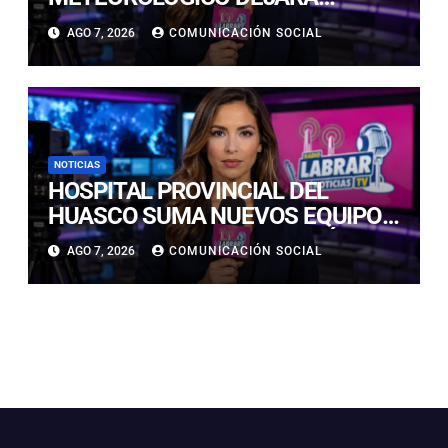
LLUVIAS Y NIEVE EN LA
AGO 7, 2026
COMUNICACIÓN SOCIAL
CORDILLERA DE ATACAMA
DURANTE TRES DÍAS
NOTICIAS
HOSPITAL PROVINCIAL DEL
HUASCO SUMA NUEVOS EQUIPOS
PARA FORTALECER ATENCIÓN
AGO 7, 2026
COMUNICACIÓN SOCIAL
CLÍNICA Y QUIRÚRGICA