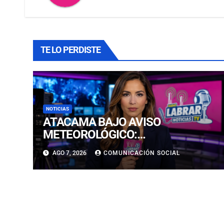
TE LO PERDISTE
NOTICIAS
ATACAMA BAJO AVISO
METEOROLÓGICO:
PRONOSTICAN LLUVIAS E
AGO 7, 2026
COMUNICACIÓN SOCIAL
ISOTERMA CERO ALTA EN
PRECORDILLERA Y CORDILLERA