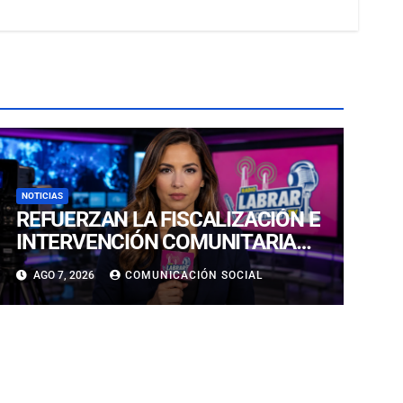
NOTICIAS
REFUERZAN LA FISCALIZACIÓN E
INTERVENCIÓN COMUNITARIA
CON OPERATIVO CONJUNTO EN
AGO 7, 2026
COMUNICACIÓN SOCIAL
CALDERA