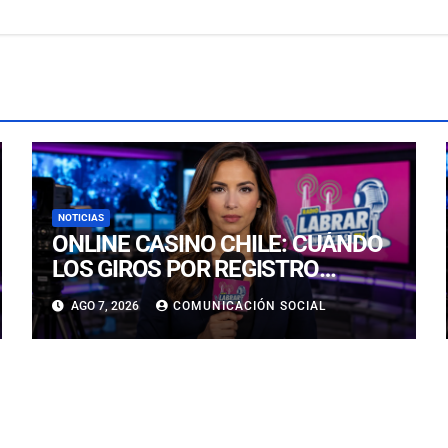
NOTICIAS
ONLINE CASINO CHILE: CUÁNDO
LOS GIROS POR REGISTRO
REALMENTE SIRVEN
AGO 7, 2026
COMUNICACIÓN SOCIAL