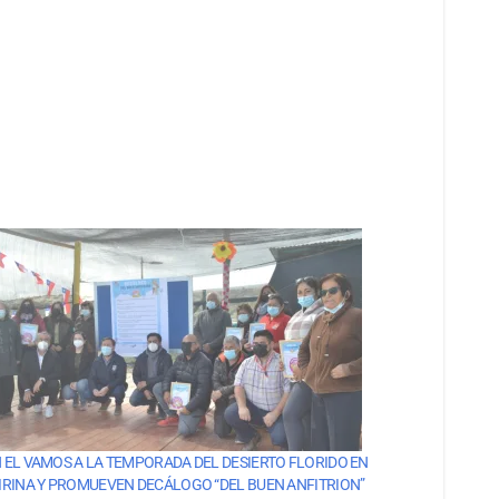
 EL VAMOS A LA TEMPORADA DEL DESIERTO FLORIDO EN
IRINA Y PROMUEVEN DECÁLOGO “DEL BUEN ANFITRION”