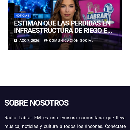
NOTICIAS
ESTIMAN QUE LAS PÉRDIDAS EN
INFRAESTRUCTURA DE RIEGO EN
LA CUENCA DEL HUASCO SON
AGO 7, 2026
COMUNICACIÓN SOCIAL
MILLONARIAS
SOBRE NOSOTROS
Radio Labrar FM es una emisora comunitaria que lleva
música, noticias y cultura a todos los rincones. Conéctate