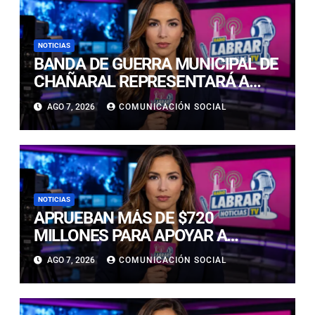
NOTICIAS
BANDA DE GUERRA MUNICIPAL DE
CHAÑARAL REPRESENTARÁ A
ATACAMA EN EL CAMPEONATO
AGO 7, 2026
COMUNICACIÓN SOCIAL
NACIONAL ESCOLAR
NOTICIAS
APRUEBAN MÁS DE $720
MILLONES PARA APOYAR A
EMPRESAS AFECTADAS POR LA
AGO 7, 2026
COMUNICACIÓN SOCIAL
EMERGENCIA EN ATACAMA