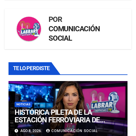
POR
COMUNICACIÓN
SOCIAL
TE LO PERDISTE
NOTICIAS
HISTÓRICA PILETA DE LA
ESTACIÓN FERROVIARIA DE
COPIAPÓ RESULTÓ GRAVEMENTE
AGO 8, 2026
COMUNICACIÓN SOCIAL
DAÑADA TRAS SER IMPACTADA