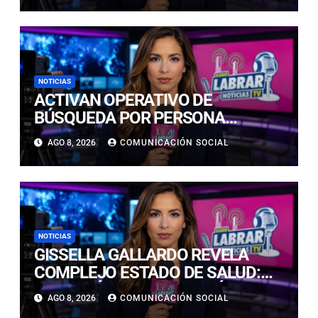
POR UN VEHÍCULO
NOTICIAS
ACTIVAN OPERATIVO DE
BÚSQUEDA POR PERSONA
DESAPARECIDA EN PLAYA
AGO 8, 2026
COMUNICACIÓN SOCIAL
CALDERILLA
NOTICIAS
GISSELLA GALLARDO REVELA
COMPLEJO ESTADO DE SALUD:
“ME TENÍAN MAL HACE DÍAS”
AGO 8, 2026
COMUNICACIÓN SOCIAL