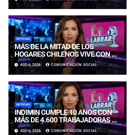
BANDAS DE GUERRA
ESTUDIANTILES
NOTICIAS
MÁS DE LA MITAD DE LOS
HOGARES CHILENOS VIVE CON UN
GATO: LAS CLAVES PARA
AGO 6, 2026
COMUNICACIÓN SOCIAL
CUIDARLOS Y PREVENIR
PROBLEMAS DE SALUD
NOTICIAS
INDIMIN CUMPLE 10 AÑOS CON
MÁS DE 4.600 TRABAJADORAS Y
TRABAJADORES IMPACTADOS
AGO 6, 2026
COMUNICACIÓN SOCIAL