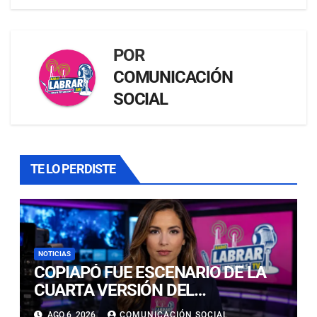
POR
COMUNICACIÓN
SOCIAL
TE LO PERDISTE
NOTICIAS
COPIAPÓ FUE ESCENARIO DE LA
CUARTA VERSIÓN DEL
CAMPEONATO REGIONAL DE
AGO 6, 2026
COMUNICACIÓN SOCIAL