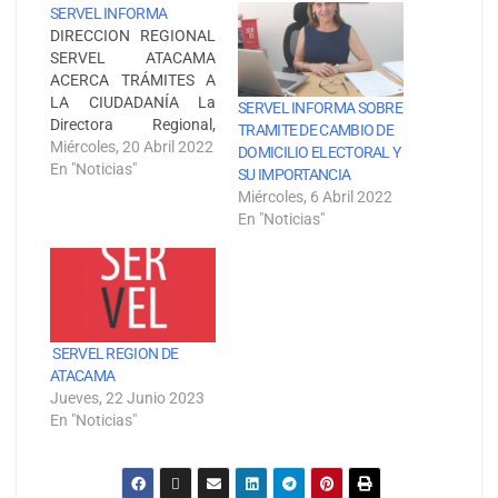
SERVEL INFORMA
DIRECCION REGIONAL
SERVEL ATACAMA
ACERCA TRÁMITES A
LA CIUDADANÍA La
SERVEL INFORMA SOBRE
Directora Regional,
TRAMITE DE CAMBIO DE
María Isabel Barón
Miércoles, 20 Abril 2022
DOMICILIO ELECTORAL Y
Cailly, informa que con
En "Noticias"
SU IMPORTANCIA
el fin de tener un
Miércoles, 6 Abril 2022
acercamiento mayor a
En "Noticias"
la ciudadanía y
facilitarle los trámites
que se requieren en el
Servicio Electoral,
funcionarios de esta
Dirección Regional
SERVEL REGION DE
estarán en terreno; para
ATACAMA
que…
Jueves, 22 Junio 2023
En "Noticias"