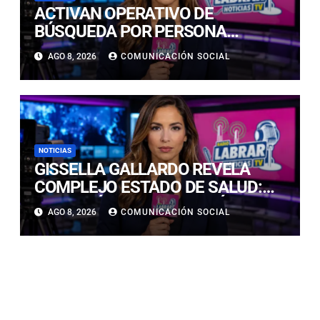
ACTIVAN OPERATIVO DE
BÚSQUEDA POR PERSONA
DESAPARECIDA EN PLAYA
AGO 8, 2026
COMUNICACIÓN SOCIAL
CALDERILLA
NOTICIAS
GISSELLA GALLARDO REVELA
COMPLEJO ESTADO DE SALUD:
“ME TENÍAN MAL HACE DÍAS”
AGO 8, 2026
COMUNICACIÓN SOCIAL