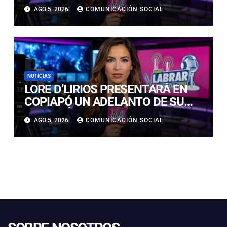
HUASCARÁN EN PERÚ: SE HABRÍA
AGO 5, 2026
COMUNICACIÓN SOCIAL
PRECIPITADO DESDE 900 METROS
NOTICIAS
LORE D’LIRIOS PRESENTARÁ EN
COPIAPÓ UN ADELANTO DE SU
NUEVO ÁLBUM “FRUTOS Y
AGO 5, 2026
COMUNICACIÓN SOCIAL
RAÍCES”