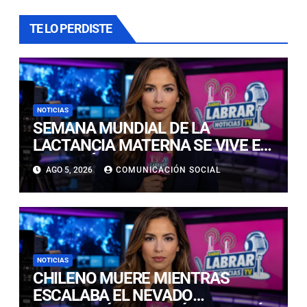
TE LO PERDISTE
NOTICIAS
SEMANA MUNDIAL DE LA
LACTANCIA MATERNA SE VIVE EN
COPIAPÓ CON FERIA EDUCATIVA
AGO 5, 2026
COMUNICACIÓN SOCIAL
ABIERTA A LA COMUNIDAD
NOTICIAS
CHILENO MUERE MIENTRAS
ESCALABA EL NEVADO