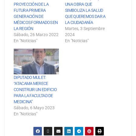
PROYECCIÓN DE LA
UNA OBRA QUE
FUTURA PRIMERA
SIMBOLIZA LA SALUD
GENERACIÓN DE
QUE QUEREMOS DAR A
MÉDICOS FORMADOS EN
LA CIUDADANÍA
LA REGIÓN
Martes, 3 Septiembre
Sábado, 26 Marzo 2022
2024
En "Noticias"
En "Noticias"
DIPUTADO MULET:
“ATACAMA MERECE
CONSTRUIR UN EDIFICIO
PARA LA FACULTAD DE
MEDICINA”
Sábado, 6 Mayo 2023
En "Noticias"