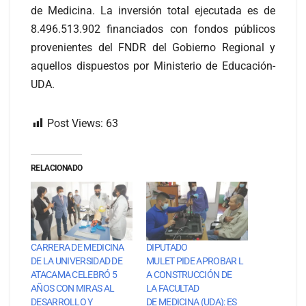
de Medicina. La inversión total ejecutada es de
8.496.513.902 financiados con fondos públicos
provenientes del FNDR del Gobierno Regional y
aquellos dispuestos por Ministerio de Educación-
UDA.
Post Views:
63
RELACIONADO
CARRERA DE MEDICINA
DIPUTADO
DE LA UNIVERSIDAD DE
MULET PIDE APROBAR L
ATACAMA CELEBRÓ 5
A CONSTRUCCIÓN DE
AÑOS CON MIRAS AL
LA FACULTAD
DESARROLLO Y
DE MEDICINA (UDA): ES