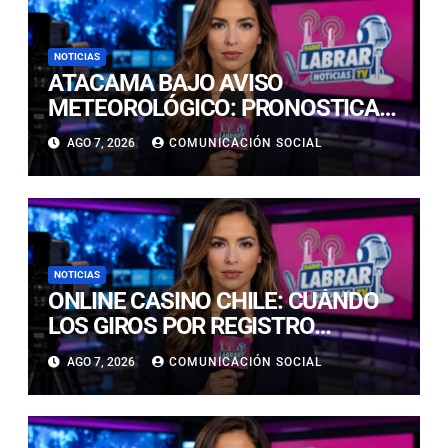
NOTICIAS
ATACAMA BAJO AVISO
METEOROLÓGICO: PRONOSTICAN
LLUVIAS E ISOTERMA CERO ALTA
AGO 7, 2026
COMUNICACIÓN SOCIAL
EN PRECORDILLERA Y
CORDILLERA
NOTICIAS
ONLINE CASINO CHILE: CUÁNDO
LOS GIROS POR REGISTRO
REALMENTE SIRVEN
AGO 7, 2026
COMUNICACIÓN SOCIAL