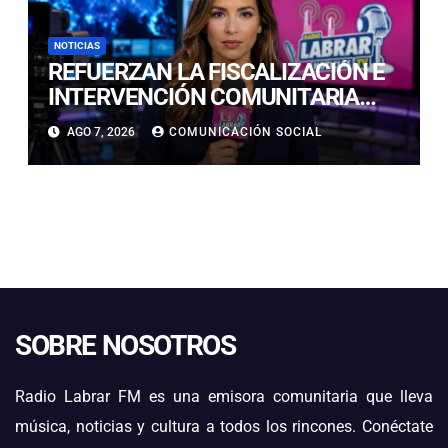
NOTICIAS
REFUERZAN LA FISCALIZACIÓN E
INTERVENCIÓN COMUNITARIA
CON OPERATIVO CONJUNTO EN
AGO 7, 2026
COMUNICACIÓN SOCIAL
CALDERA
SOBRE NOSOTROS
Radio Labrar FM es una emisora comunitaria que lleva
música, noticias y cultura a todos los rincones. Conéctate