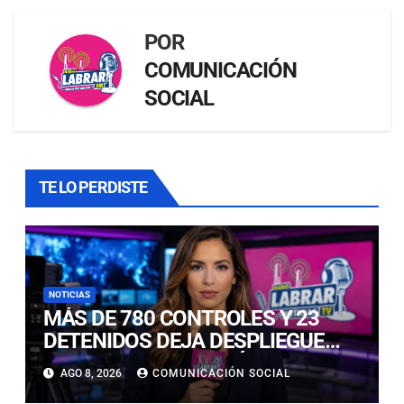
POR
COMUNICACIÓN
SOCIAL
TE LO PERDISTE
NOTICIAS
MÁS DE 780 CONTROLES Y 23
DETENIDOS DEJA DESPLIEGUE
POLICIAL EN COPIAPÓ Y CALDERA
AGO 8, 2026
COMUNICACIÓN SOCIAL