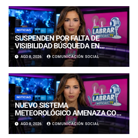
NOTICIAS
SUSPENDEN POR FALTA DE
VISIBILIDAD BÚSQUEDA EN
CALDERILLA: OPERATIVO SE
AGO 8, 2026
COMUNICACIÓN SOCIAL
RETOMARÁ ESTE DOMINGO
NOTICIAS
NUEVO SISTEMA
METEOROLÓGICO AMENAZA CON
LLUVIAS, NIEVE Y TORMENTAS
AGO 8, 2026
COMUNICACIÓN SOCIAL
ELÉCTRICAS EN ATACAMA