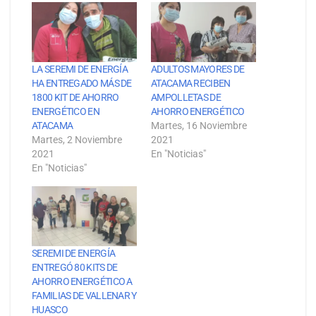
LA SEREMI DE ENERGÍA
ADULTOS MAYORES DE
HA ENTREGADO MÁS DE
ATACAMA RECIBEN
1800 KIT DE AHORRO
AMPOLLETAS DE
ENERGÉTICO EN
AHORRO ENERGÉTICO
ATACAMA
Martes, 16 Noviembre
Martes, 2 Noviembre
2021
2021
En "Noticias"
En "Noticias"
SEREMI DE ENERGÍA
ENTREGÓ 80 KITS DE
AHORRO ENERGÉTICO A
FAMILIAS DE VALLENAR Y
HUASCO