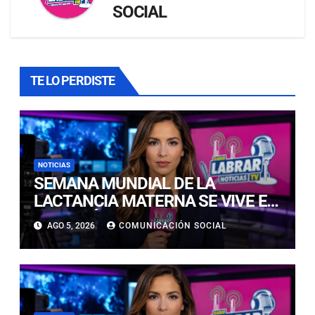
SOCIAL
TE LO PERDISTE
NOTICIAS
SEMANA MUNDIAL DE LA
LACTANCIA MATERNA SE VIVE EN
COPIAPÓ CON FERIA EDUCATIVA
AGO 5, 2026
COMUNICACIÓN SOCIAL
ABIERTA A LA COMUNIDAD