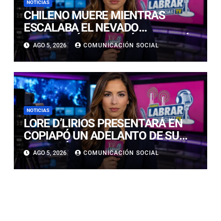
NOTICIAS
CHILENO MUERE MIENTRAS
ESCALABA EL NEVADO
HUASCARÁN EN PERÚ: SE HABRÍA
AGO 5, 2026
COMUNICACIÓN SOCIAL
PRECIPITADO DESDE 900 METROS
NOTICIAS
LORE D’LIRIOS PRESENTARÁ EN
COPIAPÓ UN ADELANTO DE SU
NUEVO ÁLBUM “FRUTOS Y
AGO 5, 2026
COMUNICACIÓN SOCIAL
RAÍCES”