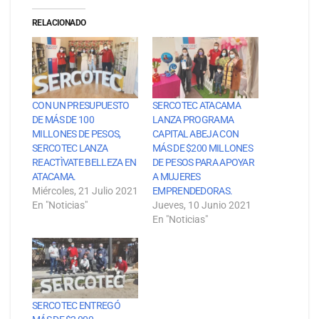
RELACIONADO
CON UN PRESUPUESTO
SERCOTEC ATACAMA
DE MÁS DE 100
LANZA PROGRAMA
MILLONES DE PESOS,
CAPITAL ABEJA CON
SERCOTEC LANZA
MÁS DE $200 MILLONES
REACTÌVATE BELLEZA EN
DE PESOS PARA APOYAR
ATACAMA.
A MUJERES
Miércoles, 21 Julio 2021
EMPRENDEDORAS.
En "Noticias"
Jueves, 10 Junio 2021
En "Noticias"
SERCOTEC ENTREGÓ