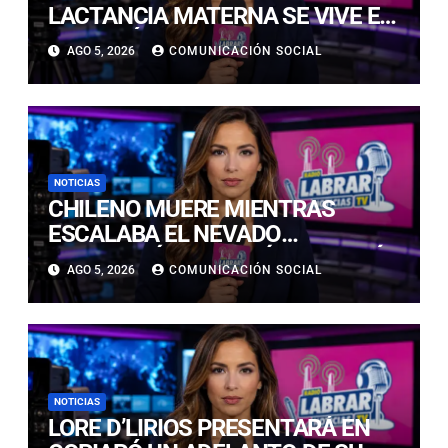
LACTANCIA MATERNA SE VIVE EN
COPIAPÓ CON FERIA EDUCATIVA
AGO 5, 2026
COMUNICACIÓN SOCIAL
ABIERTA A LA COMUNIDAD
NOTICIAS
CHILENO MUERE MIENTRAS
ESCALABA EL NEVADO
HUASCARÁN EN PERÚ: SE HABRÍA
AGO 5, 2026
COMUNICACIÓN SOCIAL
PRECIPITADO DESDE 900 METROS
NOTICIAS
LORE D’LIRIOS PRESENTARÁ EN