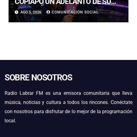
COPIAPÓ UN ADELANTO DE SU
NUEVO ÁLBUM “FRUTOS Y
AGO 5, 2026
COMUNICACIÓN SOCIAL
RAÍCES”
SOBRE NOSOTROS
Radio Labrar FM es una emisora comunitaria que lleva
música, noticias y cultura a todos los rincones. Conéctate
con nosotros para disfrutar de lo mejor de la programación
local.