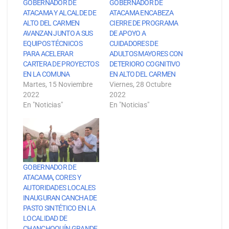
GOBERNADOR DE
GOBERNADOR DE
ATACAMA Y ALCALDE DE
ATACAMA ENCABEZA
ALTO DEL CARMEN
CIERRE DE PROGRAMA
AVANZAN JUNTO A SUS
DE APOYO A
EQUIPOS TÉCNICOS
CUIDADORES DE
PARA ACELERAR
ADULTOS MAYORES CON
CARTERA DE PROYECTOS
DETERIORO COGNITIVO
EN LA COMUNA
EN ALTO DEL CARMEN
Martes, 15 Noviembre
Viernes, 28 Octubre
2022
2022
En "Noticias"
En "Noticias"
GOBERNADOR DE
ATACAMA, CORES Y
AUTORIDADES LOCALES
INAUGURAN CANCHA DE
PASTO SINTÉTICO EN LA
LOCALIDAD DE
CHANCHOQUÍN GRANDE