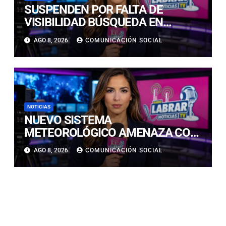
SUSPENDEN POR FALTA DE
VISIBILIDAD BÚSQUEDA EN
CALDERILLA: OPERATIVO SE
AGO 8, 2026
COMUNICACIÓN SOCIAL
RETOMARÁ ESTE DOMINGO
NOTICIAS
NUEVO SISTEMA
METEOROLÓGICO AMENAZA CON
LLUVIAS, NIEVE Y TORMENTAS
AGO 8, 2026
COMUNICACIÓN SOCIAL
ELÉCTRICAS EN ATACAMA