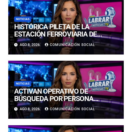
NOTICIAS
HISTÓRICA PILETA DE LA
ESTACIÓN FERROVIARIA DE
COPIAPÓ RESULTÓ GRAVEMENTE
AGO 8, 2026
COMUNICACIÓN SOCIAL
DAÑADA TRAS SER IMPACTADA
POR UN VEHÍCULO
NOTICIAS
ACTIVAN OPERATIVO DE
BÚSQUEDA POR PERSONA
DESAPARECIDA EN PLAYA
AGO 8, 2026
COMUNICACIÓN SOCIAL
CALDERILLA