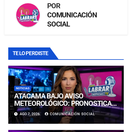
POR
COMUNICACIÓN
SOCIAL
TE LO PERDISTE
NOTICIAS
ATACAMA BAJO AVISO
METEOROLÓGICO: PRONOSTICAN
LLUVIAS E ISOTERMA CERO ALTA
AGO 7, 2026
COMUNICACIÓN SOCIAL
EN PRECORDILLERA Y
CORDILLERA