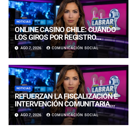
NOTICIAS
ONLINE CASINO CHILE: CUÁNDO
LOS GIROS POR REGISTRO
REALMENTE SIRVEN
AGO 7, 2026
COMUNICACIÓN SOCIAL
NOTICIAS
REFUERZAN LA FISCALIZACIÓN E
INTERVENCIÓN COMUNITARIA
CON OPERATIVO CONJUNTO EN
AGO 7, 2026
COMUNICACIÓN SOCIAL
CALDERA