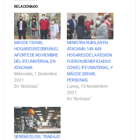
RELACIONADO
MÁS DE 150 MIL
MINISTRA RUBILAR EN
HOGARES RECIBIRÁN EL
ATACAMA: 149.448
APORTE DE NOVIEMBRE
HOGARES DE LA REGIÓN
DEL IFE UNIVERSAL EN
FUERON BENEFICIADOS
ATACAMA
CON EL IFE UNIVERSAL, Y
Miércoles, 1 Diciembre
MÁS DE 288 MIL
2021
PERSONAS.
En "Noticias"
Lunes, 15 Noviembre
2021
En "Noticias"
SEREMI (S) DEL TRABAJO