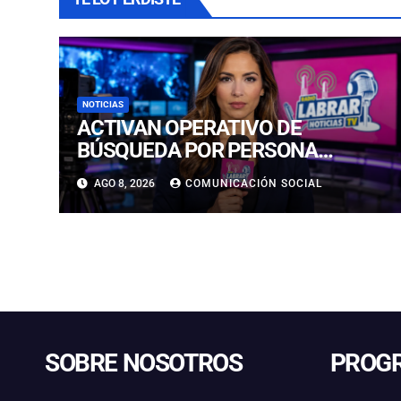
NOTICIAS
ACTIVAN OPERATIVO DE
BÚSQUEDA POR PERSONA
DESAPARECIDA EN PLAYA
AGO 8, 2026
COMUNICACIÓN SOCIAL
CALDERILLA
SOBRE NOSOTROS
PROG