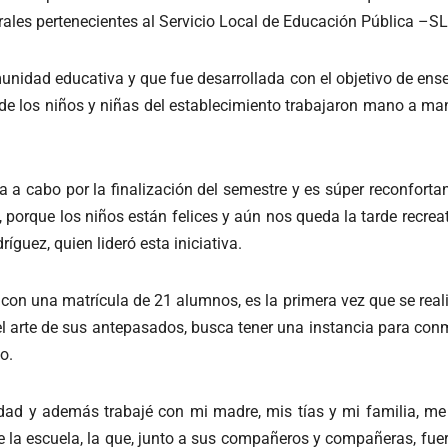
urales pertenecientes al Servicio Local de Educación Pública –S
unidad educativa y que fue desarrollada con el objetivo de enseñ
nde los niños y niñas del establecimiento trabajaron mano a man
ada a cabo por la finalización del semestre y es súper reconfort
 porque los niños están felices y aún nos queda la tarde recreati
íguez, quien lideró esta iniciativa.
on una matrícula de 21 alumnos, es la primera vez que se real
s el arte de sus antepasados, busca tener una instancia para c
o.
idad y además trabajé con mi madre, mis tías y mi familia, me g
a escuela, la que, junto a sus compañeros y compañeras, fuero