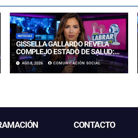
NOTICIAS
GISSELLA GALLARDO REVELA
COMPLEJO ESTADO DE SALUD:
“ME TENÍAN MAL HACE DÍAS”
AGO 8, 2026
COMUNICACIÓN SOCIAL
RAMACIÓN
CONTACTO