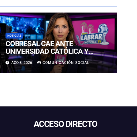
NOTICIAS
COBRESAL CAE ANTE
UNIVERSIDAD CATÓLICA Y
CONTINÚA COMPLICADO EN LA
AGO 8, 2026
COMUNICACIÓN SOCIAL
PARTE BAJA DE LA TABLA
ACCESO DIRECTO