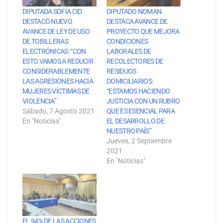
DIPUTADA SOFÍA CID
DIPUTADO NOMAN
DESTACÓ NUEVO
DESTACA AVANCE DE
AVANCE DE LEY DE USO
PROYECTO QUE MEJORA
DE TOBILLERAS
CONDICIONES
ELECTRÓNICAS: “CON
LABORALES DE
ESTO VAMOS A REDUCIR
RECOLECTORES DE
CONSIDERABLEMENTE
RESIDUOS
LAS AGRESIONES HACIA
DOMICILIARIOS:
MUJERES VÍCTIMAS DE
“ESTAMOS HACIENDO
VIOLENCIA”
JUSTICIA CON UN RUBRO
Sábado, 7 Agosto 2021
QUE ES ESENCIAL PARA
En "Noticias"
EL DESARROLLO DE
NUESTRO PAÍS”
Jueves, 2 Septiembre
2021
En "Noticias"
EL 94% DE LAS ACCIONES