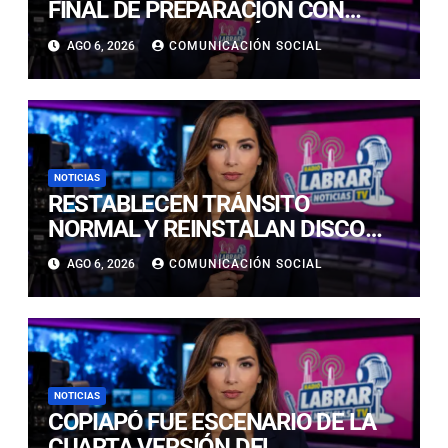
FINAL DE PREPARACIÓN CON
NUEVAS TECNOLOGÍAS DE
AGO 6, 2026
COMUNICACIÓN SOCIAL
ACCESO Y OPORTUNIDADES PARA
ATACAMA
NOTICIAS
RESTABLECEN TRÁNSITO
NORMAL Y REINSTALAN DISCO
“PARE” TRAS AVANCE DE OBRAS
AGO 6, 2026
COMUNICACIÓN SOCIAL
EN CALLE LUIS FLORES CON JULIO
PRADO
NOTICIAS
COPIAPÓ FUE ESCENARIO DE LA
CUARTA VERSIÓN DEL